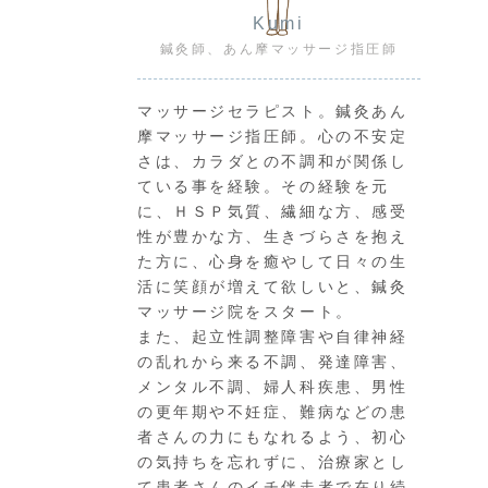
Kumi
鍼灸師、あん摩マッサージ指圧師
マッサージセラピスト。鍼灸あん
摩マッサージ指圧師。心の不安定
さは、カラダとの不調和が関係し
ている事を経験。その経験を元
に、ＨＳＰ気質、繊細な方、感受
性が豊かな方、生きづらさを抱え
た方に、心身を癒やして日々の生
活に笑顔が増えて欲しいと、鍼灸
マッサージ院をスタート。
また、起立性調整障害や自律神経
の乱れから来る不調、発達障害、
メンタル不調、婦人科疾患、男性
の更年期や不妊症、難病などの患
者さんの力にもなれるよう、初心
の気持ちを忘れずに、治療家とし
て患者さんのイチ伴走者で在り続