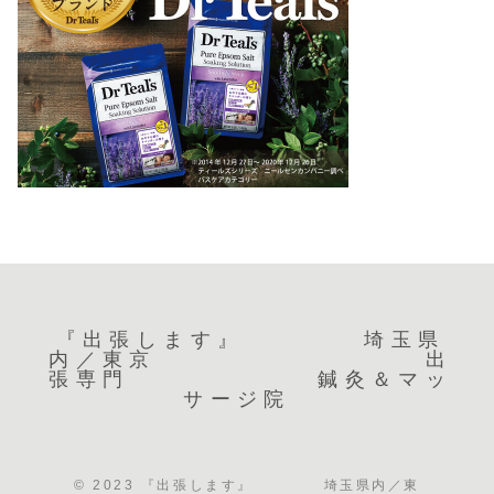
『出張します』 埼玉県
内／東京 出
張専門 鍼灸＆マッ
サージ院
© 2023 『出張します』 埼玉県内／東