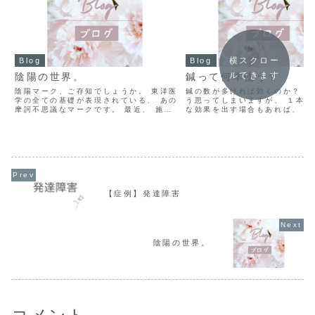
横スクロー
Blog
Blog
ルできます
陰陽の世界。
鍼って何本使う？
陰陽マーク、ご存知でしょうか。 東洋医
鍼の数が多ければ効くのか？ つ
学の全ての基礎が表現されている、 あの
う思ってしまいますが、 １本だ
摩訶不思議なマークです。 最近、 施術
な効果を出す場合もあれば、 沢
をしているところ、 思っていた以上に必
合もあります。 本当に、その症
要な方が多くいらっしゃるのかもしれな
様々なのです。 体質や個人差に
い。 そう感じたので、 書いてみようと
刺激量が多過ぎて、 好転反応が
取り上げてみま...
てしまう事も...
【症例】発達障害
陰陽の世界。