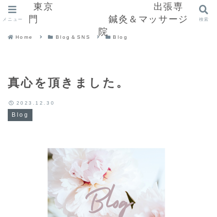
東京 出張専
門 鍼灸＆マッサージ
メニュー
検索
院
Home
Blog＆SNS
Blog
真心を頂きました。
2023.12.30
Blog